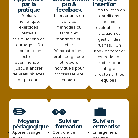
par la
pro &
insertion
pratique
feedback
Films tournés en
Ateliers
Intervenants en
conditions
thématique,
activité,
réelles,
exercices
méthodes du
évaluation en
plateau
terrain et
situation et
et simulations de
standards du
gestion des
tournage. On
métier.
rushes. Un
manipule, on
Démonstrations,
book concret et
teste, on
pratique guidée
les codes du
recommence —
et retours
métier pour
jusqu’à ancrer
individuels pour
intégrer
de vrais réflexes
progresser vite
directement les
de plateau.
et bien.
équipes.
✏️
👀
💼
Moyens
Suivi en
Suivi en
pédagogiques
formation
entreprise
Apprentissage
Contrôle de
Emargement
mixte :
présence :
par demi-