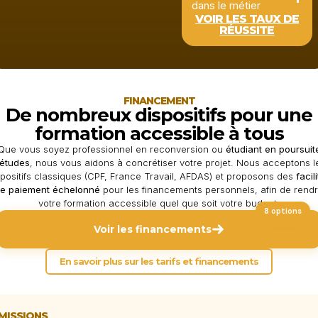
dans le métier
VOIR LES TAUX DE
RÉUSSITE
FINANCEMENT
De nombreux dispositifs pour une
formation accessible à tous
Que vous soyez professionnel en reconversion ou
étudiant en poursuit
’études
, nous vous aidons à concrétiser votre projet. Nous acceptons l
spositifs classiques (CPF, France Travail, AFDAS) et proposons des
facil
e paiement échelonné
pour les financements personnels, afin de rend
votre formation accessible quel que soit votre budget.
8 options
Voir les financements
En savoir plus sur les tarifs et financements
MISSIONS