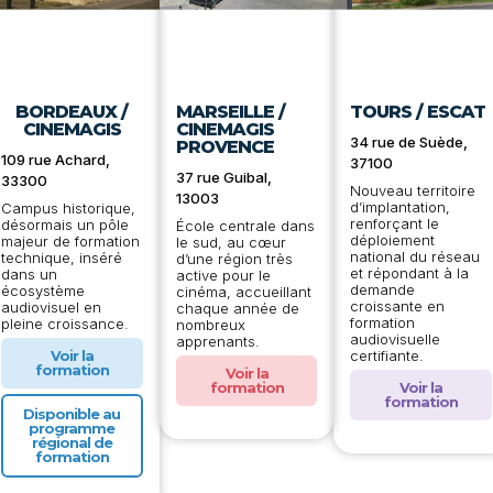
BORDEAUX /
MARSEILLE /
TOURS / ESCAT
CINEMAGIS
CINEMAGIS
34 rue de Suède,
PROVENCE
109 rue Achard,
37100
37 rue Guibal,
33300
Nouveau territoire
13003
d’implantation,
Campus historique,
renforçant le
désormais un pôle
École centrale dans
déploiement
majeur de formation
le sud, au cœur
national du réseau
technique, inséré
d’une région très
et répondant à la
dans un
active pour le
demande
écosystème
cinéma, accueillant
croissante en
audiovisuel en
chaque année de
formation
pleine croissance.
nombreux
audiovisuelle
apprenants.
certifiante.
Voir la
formation
Voir la
formation
Voir la
formation
Disponible au
programme
régional de
formation