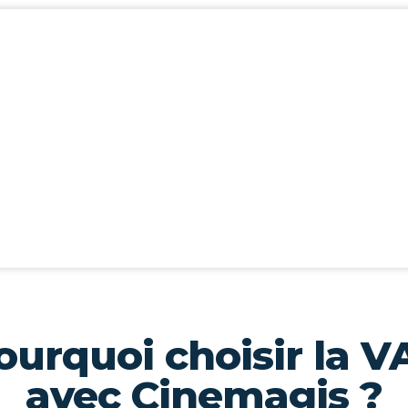
re expérience un
VAE chez
NCE DE TERRAIN ? OBTENEZ LA RECONNAISSANCE
CE À LA VALIDATION DES ACQUIS DE
ourquoi choisir la V
avec Cinemagis ?