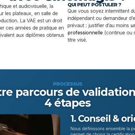
QUI PEUT POSTULER ?
ique et audiovisuelle, la
Que vous soyez intermittent du 
ur les plateaux, en salle de
indépendant ou demandeur d’em
uction. La VAE est un droit
prévaut : justifier d’au moins
u
er ces années de pratique en
professionnelle
(continue ou n
uivalent aux diplômes obtenus
titre visé.
PROCESSUS
re parcours de validatio
4 étapes
1. Conseil & or
Nous définissons ensemble la per
permet de choisir la certificatio