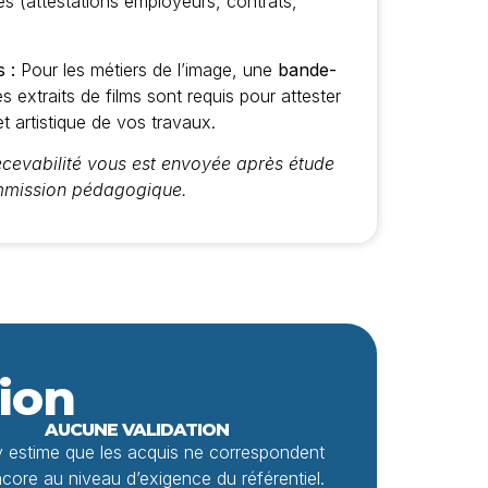
ités (attestations employeurs, contrats,
 :
Pour les métiers de l’image, une
bande-
 extraits de films sont requis pour attester
et artistique de vos travaux.
recevabilité vous est envoyée après étude
ommission pédagogique.
tion
AUCUNE VALIDATION
y estime que les acquis ne correspondent
core au niveau d’exigence du référentiel.