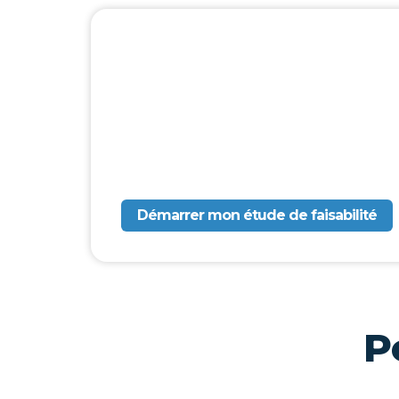
Faites de vot
diplôme : la 
Cinemagis
VOUS AVEZ LE TALENT ET L'EXPÉRIE
OFFICIELLE DE VOS COMPÉTENCES GRÂ
L'EXPÉRIENCE.
Démarrer mon étude de faisabilité
P