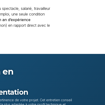
spectacle, salarié, travailleur
ploi, une seule condition
n an d’expérience
on) en rapport direct avec le
n en
ientation
tinence de votre projet. Cet entretien conseil
n la plus adaptée à votre profil technique et