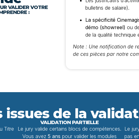
Les justificatifs d’activ
OUR VALIDER VOTRE
bulletins de salaire).
OMPRENDRE :
La spécificité Cinemagis
démo (showreel)
ou des
de la qualité technique 
Note : Une notification de 
de ces pièces par notre c
 issues de la valida
VALIDATION PARTIELLE
u Titre
Le jury valide certains blocs de compétences.
Le jur
Vous avez
5 ans
pour valider les modules
pas en